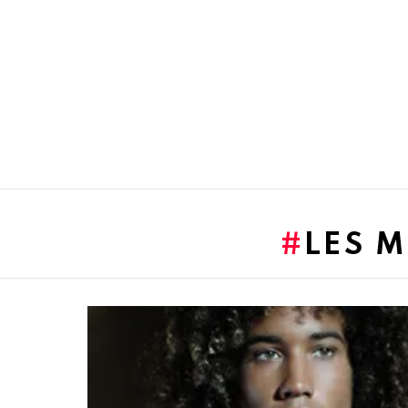
You are here:
LES M
LATEST
STORIES