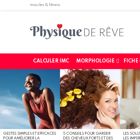
muscles & fitness
CALCULER IMC
MORPHOLOGIE
FICHE
MOST
SHARED
STORIES
GESTES SIMPLES ET EFFICACES
5 CONSEILS POUR GARDER
LES SOLU
POUR AMÉLIORER LA
DES CHEVEUX FORTS ET DES
LES IMPE