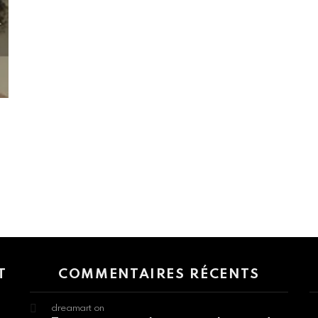
 > G1 Socials > Instagram.
T
COMMENTAIRES RÉCENTS
dreamart
on