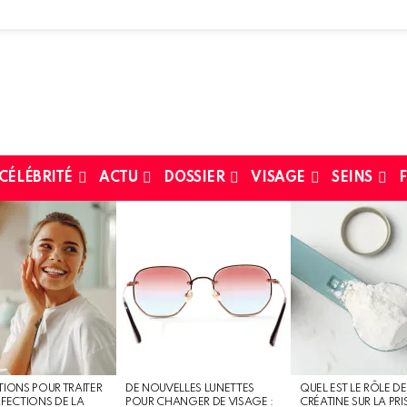
 CÉLÉBRITÉ
ACTU
DOSSIER
VISAGE
SEINS
F
TIONS POUR TRAITER
DE NOUVELLES LUNETTES
QUEL EST LE RÔLE DE
RFECTIONS DE LA
POUR CHANGER DE VISAGE :
CRÉATINE SUR LA PRI