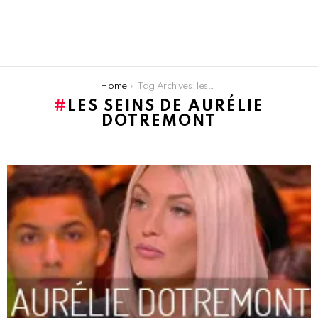
You are here:
Home
Tag Archives: les seins de Aurélie Dotremont
LES SEINS DE AURÉLIE
DOTREMONT
LATEST
STORIES