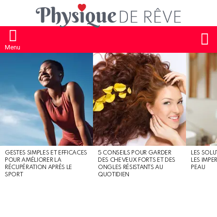
S
Menu
MOST
SHARED
STORIES
GESTES SIMPLES ET EFFICACES
5 CONSEILS POUR GARDER
LES SOLU
POUR AMÉLIORER LA
DES CHEVEUX FORTS ET DES
LES IMPE
RÉCUPÉRATION APRÈS LE
ONGLES RÉSISTANTS AU
PEAU
SPORT
QUOTIDIEN