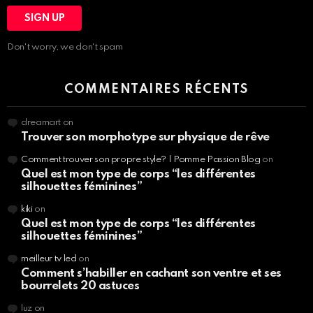
Don't worry, we don't spam
COMMENTAIRES RÉCENTS
dreamart
on
Trouver son morphotype sur physique de rêve
Comment trouver son propre style? | Pomme Passion Blog
on
Quel est mon type de corps “les différentes
silhouettes féminines”
kiki
on
Quel est mon type de corps “les différentes
silhouettes féminines”
meilleur tv led
on
Comment s’habiller en cachant son ventre et ses
bourrelets 20 astuces
luz
on