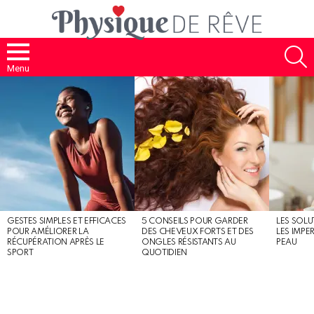
S
Menu
MOST
SHARED
STORIES
GESTES SIMPLES ET EFFICACES
5 CONSEILS POUR GARDER
LES SOLU
POUR AMÉLIORER LA
DES CHEVEUX FORTS ET DES
LES IMPE
RÉCUPÉRATION APRÈS LE
ONGLES RÉSISTANTS AU
PEAU
SPORT
QUOTIDIEN