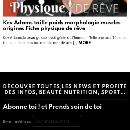
Kev Adams taille poids morphologie muscles
origines Fiche physique de rêve
Kev Adams,le beau gosse, petit génie de l’humour ! Telle une bouffée d’air
frais qui s’est abattue dans le monde très […]
MORE
Instagram module disabled. Please enable it in the WP Admin >
Settings > G1 Socials > Instagram.
DÉCOUVRE TOUTES LES NEWS ET PROFITE
DES INFOS, BEAUTÉ NUTRITION, SPORT…
Abonne toi ! et Prends soin de toi
Email address: