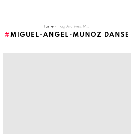
You are here:
Home
Tag Archives: Miguel-Angel-Munoz danse
MIGUEL-ANGEL-MUNOZ DANSE
LATEST
STORIES