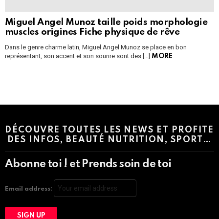
Miguel Angel Munoz taille poids morphologie
muscles origines Fiche physique de rêve
Dans le genre charme latin, Miguel Angel Munoz se place en bon
représentant, son accent et son sourire sont des […]
MORE
Instagram module disabled. Please enable it in the WP Admin >
Settings > G1 Socials > Instagram.
DÉCOUVRE TOUTES LES NEWS ET PROFITE
DES INFOS, BEAUTÉ NUTRITION, SPORT…
Abonne toi ! et Prends soin de toi
Email address: