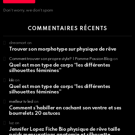
Don't worry, we don't spam
COMMENTAIRES RÉCENTS
dreamart
on
Trouver son morphotype sur physique de rêve
Comment trouver son propre style? | Pomme Passion Blog
on
Quel est mon type de corps “les différentes
silhouettes féminines”
kiki
on
Quel est mon type de corps “les différentes
silhouettes féminines”
meilleur tv led
on
Comment s’habiller en cachant son ventre et ses
bourrelets 20 astuces
luz
on
Jennifer Lopez Fiche Bio physique de rêve taille
poids mensurations anatomie et silhouette