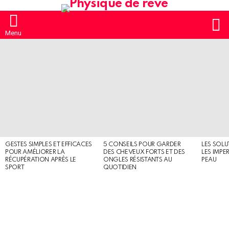
S
Menu
MOST
SHARED
STORIES
GESTES SIMPLES ET EFFICACES
5 CONSEILS POUR GARDER
LES SOLU
POUR AMÉLIORER LA
DES CHEVEUX FORTS ET DES
LES IMPE
RÉCUPÉRATION APRÈS LE
ONGLES RÉSISTANTS AU
PEAU
SPORT
QUOTIDIEN