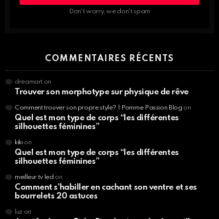
DES
INFOS,
Don't worry, we don't spam
BEAUTÉ
NUTRITION,
SPORT…
COMMENTAIRES RÉCENTS
dreamart
on
Trouver son morphotype sur physique de rêve
Comment trouver son propre style? | Pomme Passion Blog
on
Quel est mon type de corps “les différentes
silhouettes féminines”
kiki
on
Quel est mon type de corps “les différentes
silhouettes féminines”
meilleur tv led
on
Comment s’habiller en cachant son ventre et ses
bourrelets 20 astuces
luz
on