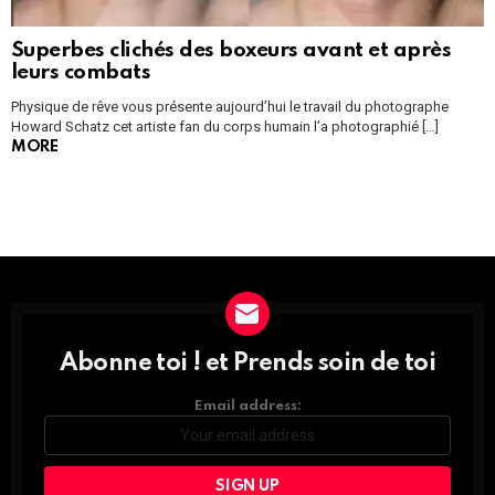
Superbes clichés des boxeurs avant et après
leurs combats
Physique de rêve vous présente aujourd’hui le travail du photographe
Howard Schatz cet artiste fan du corps humain l’a photographié […]
MORE
Instagram module disabled. Please enable it in the WP Admin >
Settings > G1 Socials > Instagram.
Abonne toi ! et Prends soin de toi
DÉCOUVRE
TOUTES
LES
Email address:
NEWS
ET
PROFITE