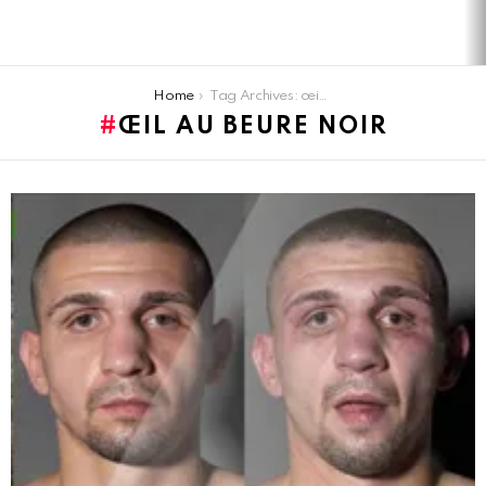
You are here:
Home
Tag Archives: œil au beure noir
ŒIL AU BEURE NOIR
LATEST
STORIES