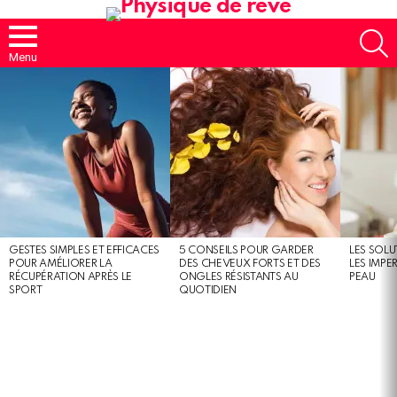
S
Menu
MOST
SHARED
STORIES
GESTES SIMPLES ET EFFICACES
5 CONSEILS POUR GARDER
LES SOLU
POUR AMÉLIORER LA
DES CHEVEUX FORTS ET DES
LES IMPE
RÉCUPÉRATION APRÈS LE
ONGLES RÉSISTANTS AU
PEAU
SPORT
QUOTIDIEN