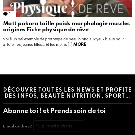
1
Comment
Matt pokora taille poids morphologie muscles
origines Fiche physique de rêve
Voilà un bel exemple de prototype de beau blond aux yeux bleus pour
affoler les jeunes filles… Et les moins […]
MORE
Instagram module disabled. Please enable it in the WP Admin >
Settings > G1 Socials > Instagram.
DÉCOUVRE TOUTES LES NEWS ET PROFITE
DES INFOS, BEAUTÉ NUTRITION, SPORT…
Abonne toi ! et Prends soin de toi
Email address: