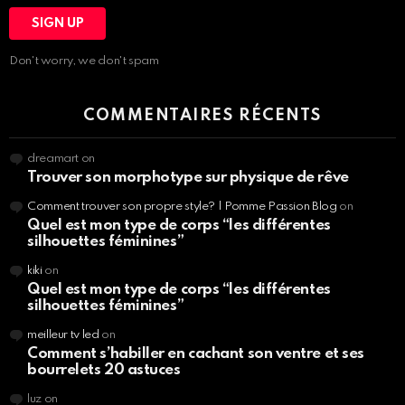
Don't worry, we don't spam
COMMENTAIRES RÉCENTS
dreamart
on
Trouver son morphotype sur physique de rêve
Comment trouver son propre style? | Pomme Passion Blog
on
Quel est mon type de corps “les différentes
silhouettes féminines”
kiki
on
Quel est mon type de corps “les différentes
silhouettes féminines”
meilleur tv led
on
Comment s’habiller en cachant son ventre et ses
bourrelets 20 astuces
luz
on