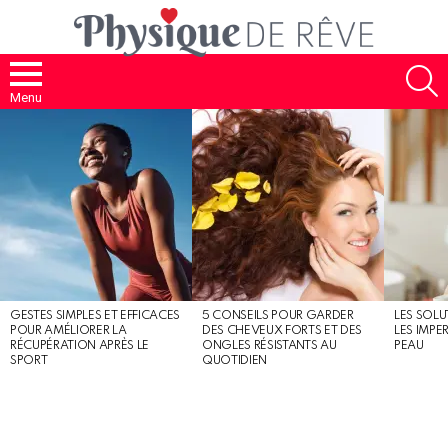
S
Menu
MOST
SHARED
STORIES
GESTES SIMPLES ET EFFICACES
5 CONSEILS POUR GARDER
LES SOLU
POUR AMÉLIORER LA
DES CHEVEUX FORTS ET DES
LES IMPE
RÉCUPÉRATION APRÈS LE
ONGLES RÉSISTANTS AU
PEAU
SPORT
QUOTIDIEN