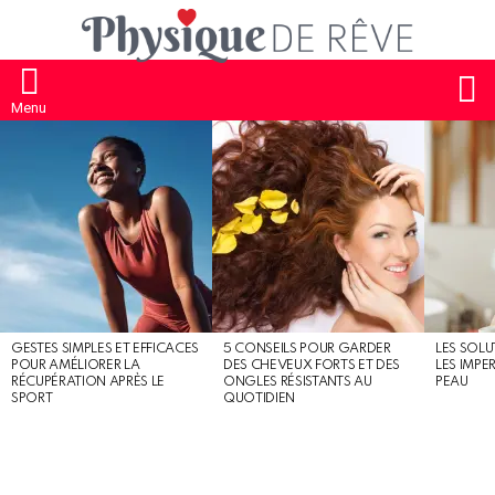
S
Menu
MOST
SHARED
STORIES
GESTES SIMPLES ET EFFICACES
5 CONSEILS POUR GARDER
LES SOLU
POUR AMÉLIORER LA
DES CHEVEUX FORTS ET DES
LES IMPE
RÉCUPÉRATION APRÈS LE
ONGLES RÉSISTANTS AU
PEAU
SPORT
QUOTIDIEN