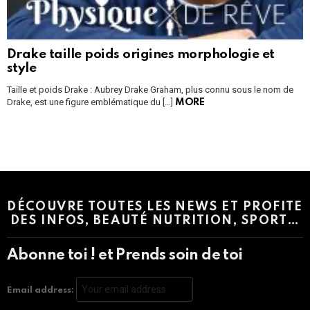
Drake taille poids origines morphologie et
style
Taille et poids Drake : Aubrey Drake Graham, plus connu sous le nom de
Drake, est une figure emblématique du […]
MORE
Instagram module disabled. Please enable it in the WP Admin >
Settings > G1 Socials > Instagram.
DÉCOUVRE TOUTES LES NEWS ET PROFITE
DES INFOS, BEAUTÉ NUTRITION, SPORT…
Abonne toi ! et Prends soin de toi
Email address: