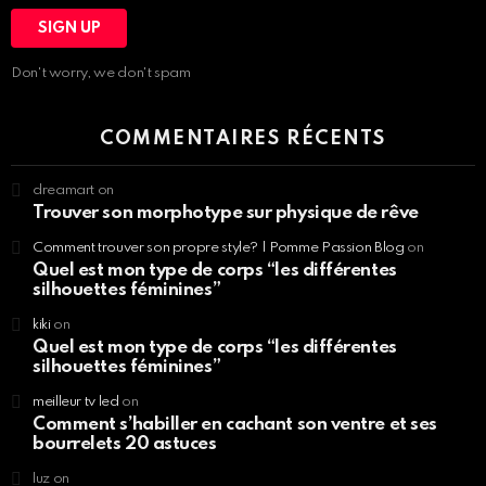
Don't worry, we don't spam
COMMENTAIRES RÉCENTS
dreamart
on
Trouver son morphotype sur physique de rêve
Comment trouver son propre style? | Pomme Passion Blog
on
Quel est mon type de corps “les différentes
silhouettes féminines”
kiki
on
Quel est mon type de corps “les différentes
silhouettes féminines”
meilleur tv led
on
Comment s’habiller en cachant son ventre et ses
bourrelets 20 astuces
luz
on