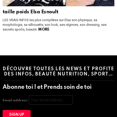
taille poids Elsa Esnoult
LES VRAIS INFOS les plus complètes sur Elsa son physique, sa
morphologie, sa silhouette, son look, ses régimes, son dressing, ses
secrets sports, beauté.
MORE
Instagram module disabled. Please enable it in the WP Admin >
Settings > G1 Socials > Instagram.
DÉCOUVRE TOUTES LES NEWS ET PROFITE
DES INFOS, BEAUTÉ NUTRITION, SPORT…
Abonne toi ! et Prends soin de toi
Email address: