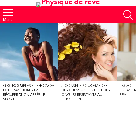
S
Menu
MOST
SHARED
STORIES
GESTES SIMPLES ET EFFICACES
5 CONSEILS POUR GARDER
LES SOLU
POUR AMÉLIORER LA
DES CHEVEUX FORTS ET DES
LES IMPE
RÉCUPÉRATION APRÈS LE
ONGLES RÉSISTANTS AU
PEAU
SPORT
QUOTIDIEN