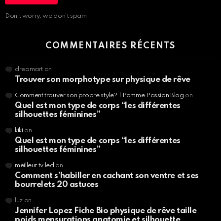
Don't worry, we don't spam
COMMENTAIRES RÉCENTS
dreamart
on
Trouver son morphotype sur physique de rêve
Comment trouver son propre style? | Pomme Passion Blog
on
Quel est mon type de corps “les différentes
silhouettes féminines”
kiki
on
Quel est mon type de corps “les différentes
silhouettes féminines”
meilleur tv led
on
Comment s’habiller en cachant son ventre et ses
bourrelets 20 astuces
luz
on
Jennifer Lopez Fiche Bio physique de rêve taille
poids mensurations anatomie et silhouette