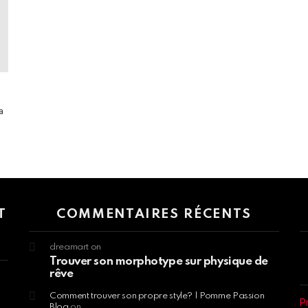
e
a
 > G1 Socials > Instagram.
T
COMMENTAIRES RÉCENTS
dreamart
on
Trouver son morphotype sur physique de
rêve
Comment trouver son propre style? | Pomme Passion
P
Blog
on