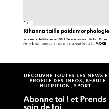
1
Comment
Rihanna taille poids morphologi
silhouette de Rihanna en 2021 De son vrai nom Robyn Rihann
Fenty, la surnommée Riri est une star révélée par […]
MORE
Instagram module disabled. Please enable it in the WP Admin > Settings
DÉCOUVRE TOUTES LES NEWS E
PROFITE DES INFOS, BEAUTÉ
NUTRITION, SPORT…
Abonne toi ! et Prends
soin de toi