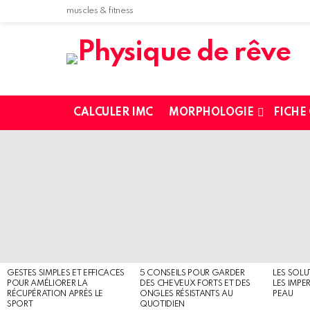
muscles & fitness
CALCULER IMC
MORPHOLOGIE
FICHE
MOST
SHARED
STORIES
GESTES SIMPLES ET EFFICACES
5 CONSEILS POUR GARDER
LES SOLU
POUR AMÉLIORER LA
DES CHEVEUX FORTS ET DES
LES IMPE
RÉCUPÉRATION APRÈS LE
ONGLES RÉSISTANTS AU
PEAU
SPORT
QUOTIDIEN