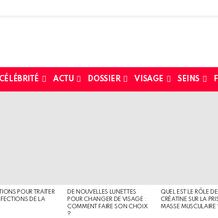
 CÉLÉBRITÉ
ACTU
DOSSIER
VISAGE
SEINS
F
TIONS POUR TRAITER
DE NOUVELLES LUNETTES
QUEL EST LE RÔLE DE
RFECTIONS DE LA
POUR CHANGER DE VISAGE :
CRÉATINE SUR LA PRI
COMMENT FAIRE SON CHOIX
MASSE MUSCULAIRE 
?