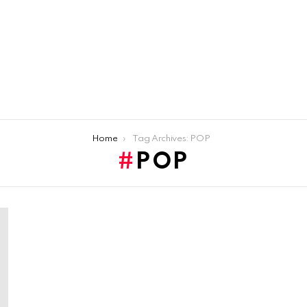
Home
Tag Archives: POP
POP