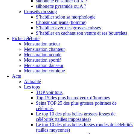
silhouette en sablier ou X ?
silhouette pyramide ou A ?
Conseils dressing
S’habiller selon sa morphologie
Choisir son jeans (homme)
S’habiller avec des grosses cuisses
S’habiller en cachant son ventre et ses bourrelets
Fiche célébrité
Mensuration acteur
Mensuration chanteur
Mensuration people
Mensuration sportif
Mensuration danseur
Mensuration comique
Actu
Actualité
Les tops
TOP voir tous
Top 15 des plus beaux yeux d’hommes
Seins TOP 25 des plus grosses poitrines de
célébrités
Le top 10 des plus belles grosses fesses de
célébrités (tailles imposantes)
Le top 10 des plus belles fesses rondes de célébrités
(tailles moyennes)