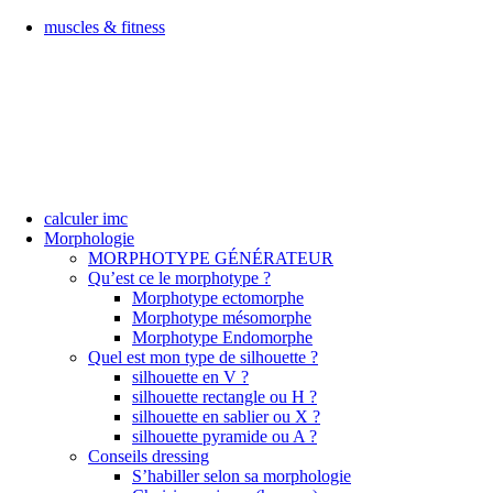
muscles & fitness
calculer imc
Morphologie
MORPHOTYPE GÉNÉRATEUR
Qu’est ce le morphotype ?
Morphotype ectomorphe
Morphotype mésomorphe
Morphotype Endomorphe
Quel est mon type de silhouette ?
silhouette en V ?
silhouette rectangle ou H ?
silhouette en sablier ou X ?
silhouette pyramide ou A ?
Conseils dressing
S’habiller selon sa morphologie