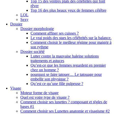
Top 15 des ventres plats des célébrités qui font
rêver
Top 16 des plus beaux yeux de femmes célébre
LOL
Sexy
Dossier
Dossier morphologie
Comment affiner ses cuisses ?
Le vrai poids des stars les célébrités sur la balance.
Comment choisir le meilleur régime pour maigrir à
son rythme
Dossier société
Lutter contre la mauvaise haleine solutions
traitements et astuces
Qu’est-ce que les femmes regardent en premier
chez un homme ?
pourquoi se faire tatouer… Le tatouage pour
embellir son physique ?
Qu’est ce qu’une fille pulpeuse ?
Visage
Moteur forme de visage
Quel est votre type de visage ?
Comment choisir ses lunettes ? composant et règles de
bases #1
Comment choisir ses Lunettes anatomie et visagisme #2