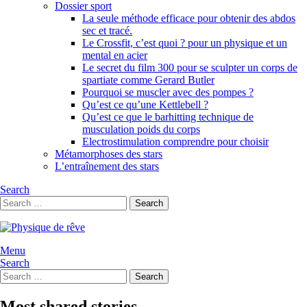
Dossier sport
La seule méthode efficace pour obtenir des abdos
sec et tracé.
Le Crossfit, c’est quoi ? pour un physique et un
mental en acier
Le secret du film 300 pour se sculpter un corps de
spartiate comme Gerard Butler
Pourquoi se muscler avec des pompes ?
Qu’est ce qu’une Kettlebell ?
Qu’est ce que le barhitting technique de
musculation poids du corps
Electrostimulation comprendre pour choisir
Métamorphoses des stars
L’entraînement des stars
Search
Search
Search
for:
Menu
Search
Search
Search
for:
Most shared stories