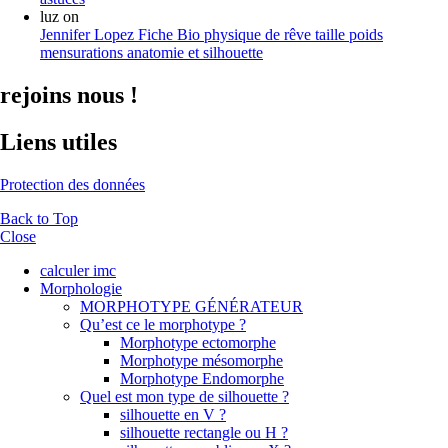
luz
on
Jennifer Lopez Fiche Bio physique de rêve taille poids
mensurations anatomie et silhouette
rejoins nous !
Liens utiles
Protection des données
Back to Top
Close
calculer imc
Morphologie
MORPHOTYPE GÉNÉRATEUR
Qu’est ce le morphotype ?
Morphotype ectomorphe
Morphotype mésomorphe
Morphotype Endomorphe
Quel est mon type de silhouette ?
silhouette en V ?
silhouette rectangle ou H ?