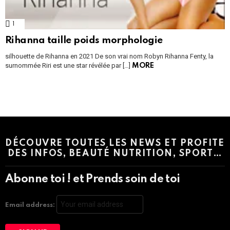
1
Comment
Rihanna taille poids morphologie
silhouette de Rihanna en 2021 De son vrai nom Robyn Rihanna Fenty, la
surnommée Riri est une star révélée par […]
MORE
Instagram module disabled. Please enable it in the WP Admin >
Settings > G1 Socials > Instagram.
DÉCOUVRE TOUTES LES NEWS ET PROFITE
DES INFOS, BEAUTÉ NUTRITION, SPORT…
Abonne toi ! et Prends soin de toi
Email address: