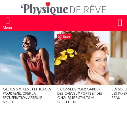
S
Menu
MOST
Save
SHARED
STORIES
GESTES SIMPLES ET EFFICACES
5 CONSEILS POUR GARDER
LES SOLU
POUR AMÉLIORER LA
DES CHEVEUX FORTS ET DES
LES IMPE
RÉCUPÉRATION APRÈS LE
ONGLES RÉSISTANTS AU
PEAU
SPORT
QUOTIDIEN