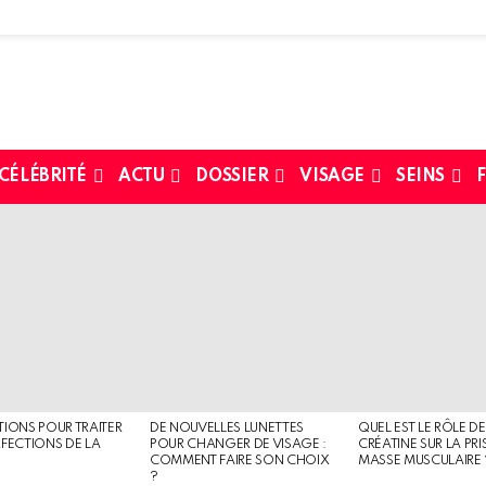
 CÉLÉBRITÉ
ACTU
DOSSIER
VISAGE
SEINS
F
TIONS POUR TRAITER
DE NOUVELLES LUNETTES
QUEL EST LE RÔLE DE
RFECTIONS DE LA
POUR CHANGER DE VISAGE :
CRÉATINE SUR LA PRI
COMMENT FAIRE SON CHOIX
MASSE MUSCULAIRE 
?