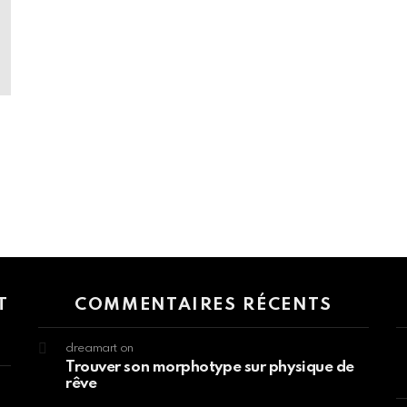
 > G1 Socials > Instagram.
T
COMMENTAIRES RÉCENTS
dreamart
on
Trouver son morphotype sur physique de
rêve