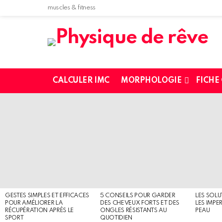
muscles & fitness
CALCULER IMC
MORPHOLOGIE
FICHE
MOST
SHARED
STORIES
GESTES SIMPLES ET EFFICACES
5 CONSEILS POUR GARDER
LES SOLU
POUR AMÉLIORER LA
DES CHEVEUX FORTS ET DES
LES IMPE
RÉCUPÉRATION APRÈS LE
ONGLES RÉSISTANTS AU
PEAU
SPORT
QUOTIDIEN