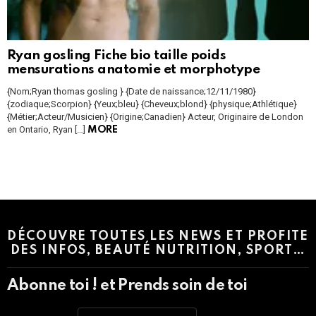
Ryan gosling Fiche bio taille poids
mensurations anatomie et morphotype
{Nom;Ryan thomas gosling } {Date de naissance;12/11/1980}
{zodiaque;Scorpion} {Yeux;bleu} {Cheveux;blond} {physique;Athlétique}
{Métier;Acteur/Musicien} {Origine;Canadien} Acteur, Originaire de London
en Ontario, Ryan […]
MORE
Instagram module disabled. Please enable it in the WP Admin >
Settings > G1 Socials > Instagram.
DÉCOUVRE TOUTES LES NEWS ET PROFITE
DES INFOS, BEAUTÉ NUTRITION, SPORT…
Abonne toi ! et Prends soin de toi