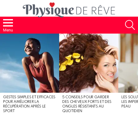
S
Menu
MOST
SHARED
STORIES
GESTES SIMPLES ET EFFICACES
5 CONSEILS POUR GARDER
LES SOLU
POUR AMÉLIORER LA
DES CHEVEUX FORTS ET DES
LES IMPE
RÉCUPÉRATION APRÈS LE
ONGLES RÉSISTANTS AU
PEAU
SPORT
QUOTIDIEN