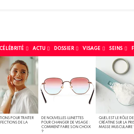
 CÉLÉBRITÉ
ACTU
DOSSIER
VISAGE
SEINS
F
TIONS POUR TRAITER
DE NOUVELLES LUNETTES
QUEL EST LE RÔLE DE
RFECTIONS DE LA
POUR CHANGER DE VISAGE :
CRÉATINE SUR LA PRI
COMMENT FAIRE SON CHOIX
MASSE MUSCULAIRE 
?