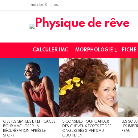
muscles & fitness
CALCULER IMC
MORPHOLOGIE
FICHE
MOST
SHARED
STORIES
GESTES SIMPLES ET EFFICACES
5 CONSEILS POUR GARDER
LES SOLU
POUR AMÉLIORER LA
DES CHEVEUX FORTS ET DES
LES IMPE
RÉCUPÉRATION APRÈS LE
ONGLES RÉSISTANTS AU
PEAU
SPORT
QUOTIDIEN