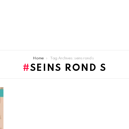
Home
Tag Archives: seins rond s
SEINS ROND S