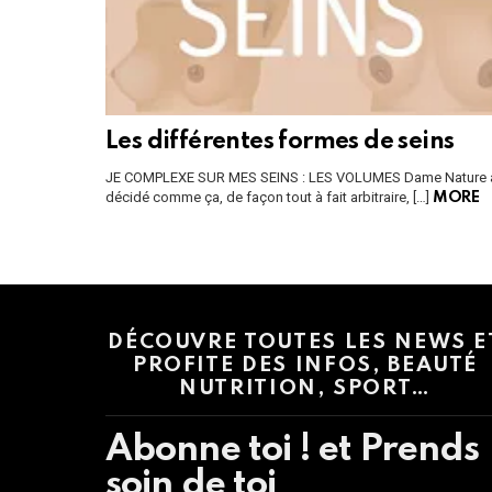
Les différentes formes de seins
JE COMPLEXE SUR MES SEINS : LES VOLUMES Dame Nature 
décidé comme ça, de façon tout à fait arbitraire, […]
MORE
Instagram module disabled. Please enable it in the WP Admin > Settings
DÉCOUVRE TOUTES LES NEWS E
PROFITE DES INFOS, BEAUTÉ
NUTRITION, SPORT…
Abonne toi ! et Prends
soin de toi