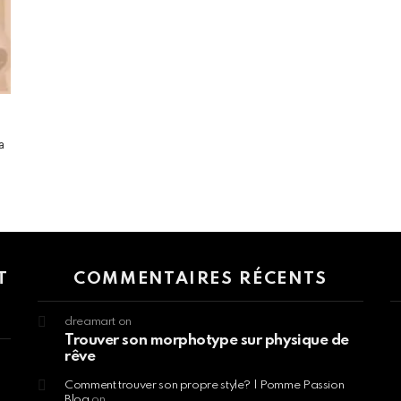
a
 > G1 Socials > Instagram.
T
COMMENTAIRES RÉCENTS
dreamart
on
Trouver son morphotype sur physique de
rêve
Comment trouver son propre style? | Pomme Passion
Blog
on