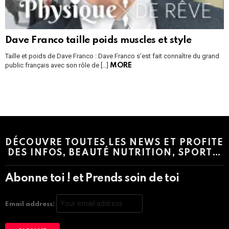
Dave Franco taille poids muscles et style
Taille et poids de Dave Franco : Dave Franco s’est fait connaître du grand
public français avec son rôle de […]
MORE
Instagram module disabled. Please enable it in the WP Admin >
Settings > G1 Socials > Instagram.
DÉCOUVRE TOUTES LES NEWS ET PROFITE
DES INFOS, BEAUTÉ NUTRITION, SPORT…
Abonne toi ! et Prends soin de toi
Email address: