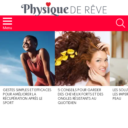
S
Menu
MOST
SHARED
STORIES
GESTES SIMPLES ET EFFICACES
5 CONSEILS POUR GARDER
LES SOLU
POUR AMÉLIORER LA
DES CHEVEUX FORTS ET DES
LES IMPE
RÉCUPÉRATION APRÈS LE
ONGLES RÉSISTANTS AU
PEAU
SPORT
QUOTIDIEN