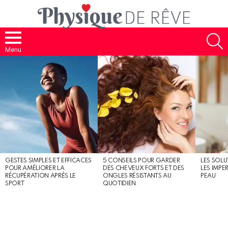
S
Menu
MOST
SHARED
STORIES
GESTES SIMPLES ET EFFICACES
5 CONSEILS POUR GARDER
LES SOLU
POUR AMÉLIORER LA
DES CHEVEUX FORTS ET DES
LES IMPE
RÉCUPÉRATION APRÈS LE
ONGLES RÉSISTANTS AU
PEAU
SPORT
QUOTIDIEN