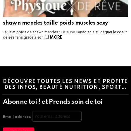
shawn mendes taille poids muscles sexy
Taille et poids de shawn mendes : Le jeune Canadien a su gagner le coeur
de ses fans grâce à son […]
MORE
Instagram module disabled. Please enable it in the WP Admin >
Settings > G1 Socials > Instagram.
DÉCOUVRE TOUTES LES NEWS ET PROFITE
DES INFOS, BEAUTÉ NUTRITION, SPORT…
Abonne toi ! et Prends soin de toi
Email address: