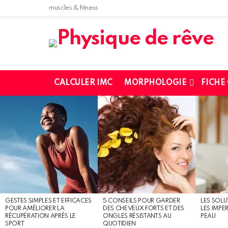
muscles & fitness
CALCULER IMC
MORPHOLOGIE
FICHE
MOST
SHARED
STORIES
GESTES SIMPLES ET EFFICACES
5 CONSEILS POUR GARDER
LES SOLU
POUR AMÉLIORER LA
DES CHEVEUX FORTS ET DES
LES IMPE
RÉCUPÉRATION APRÈS LE
ONGLES RÉSISTANTS AU
PEAU
SPORT
QUOTIDIEN