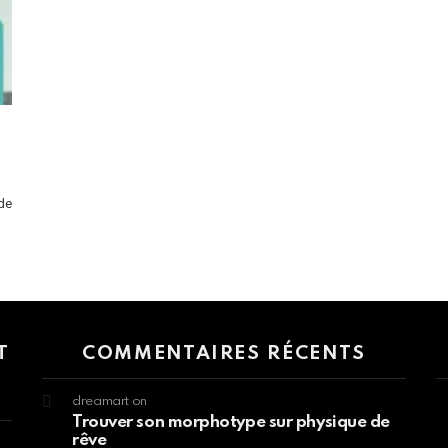
 de
 > G1 Socials > Instagram.
T
COMMENTAIRES RÉCENTS
dreamart
on
Trouver son morphotype sur physique de
rêve