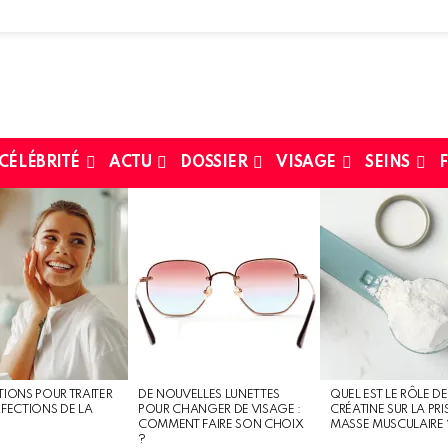
 CÉLÉBRITÉ
ACTU
DOSSIER
VISAGE
SEINS
F
TIONS POUR TRAITER
DE NOUVELLES LUNETTES
QUEL EST LE RÔLE DE
RFECTIONS DE LA
POUR CHANGER DE VISAGE :
CRÉATINE SUR LA PRI
COMMENT FAIRE SON CHOIX
MASSE MUSCULAIRE 
?