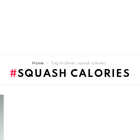
Home
Tag Archives: squash calories
SQUASH CALORIES