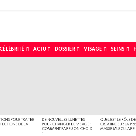
 CÉLÉBRITÉ
ACTU
DOSSIER
VISAGE
SEINS
F
TIONS POUR TRAITER
DE NOUVELLES LUNETTES
QUEL EST LE RÔLE DE
RFECTIONS DE LA
POUR CHANGER DE VISAGE :
CRÉATINE SUR LA PRI
COMMENT FAIRE SON CHOIX
MASSE MUSCULAIRE 
?