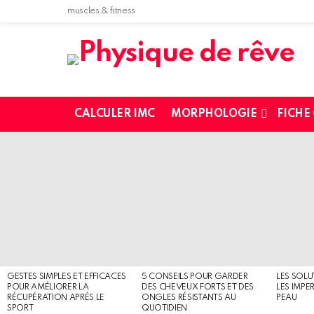
muscles & fitness
CALCULER IMC
MORPHOLOGIE
FICHE
MOST
SHARED
STORIES
GESTES SIMPLES ET EFFICACES
5 CONSEILS POUR GARDER
LES SOLU
POUR AMÉLIORER LA
DES CHEVEUX FORTS ET DES
LES IMPE
RÉCUPÉRATION APRÈS LE
ONGLES RÉSISTANTS AU
PEAU
SPORT
QUOTIDIEN