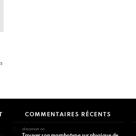
73
 > G1 Socials > Instagram.
T
COMMENTAIRES RÉCENTS
dreamart
on
Trouver son morphotype sur physique de