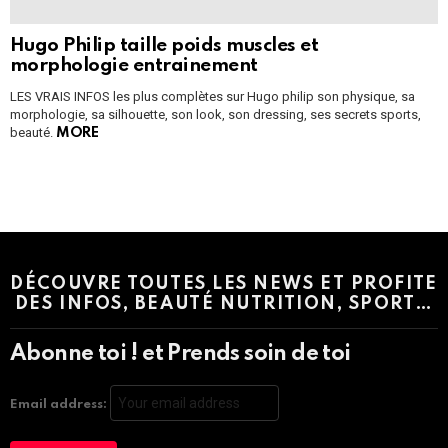
Hugo Philip taille poids muscles et
morphologie entrainement
LES VRAIS INFOS les plus complètes sur Hugo philip son physique, sa
morphologie, sa silhouette, son look, son dressing, ses secrets sports,
beauté.
MORE
Instagram module disabled. Please enable it in the WP Admin >
Settings > G1 Socials > Instagram.
DÉCOUVRE TOUTES LES NEWS ET PROFITE
DES INFOS, BEAUTÉ NUTRITION, SPORT…
Abonne toi ! et Prends soin de toi
Email address: