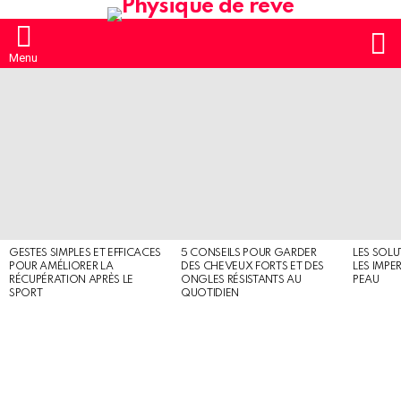
S
Menu
MOST
SHARED
STORIES
GESTES SIMPLES ET EFFICACES
5 CONSEILS POUR GARDER
LES SOLU
POUR AMÉLIORER LA
DES CHEVEUX FORTS ET DES
LES IMPE
RÉCUPÉRATION APRÈS LE
ONGLES RÉSISTANTS AU
PEAU
SPORT
QUOTIDIEN