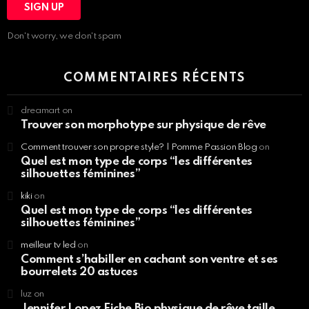
Don't worry, we don't spam
COMMENTAIRES RÉCENTS
dreamart
on
Trouver son morphotype sur physique de rêve
Comment trouver son propre style? | Pomme Passion Blog
on
Quel est mon type de corps “les différentes
silhouettes féminines”
kiki
on
Quel est mon type de corps “les différentes
silhouettes féminines”
meilleur tv led
on
Comment s’habiller en cachant son ventre et ses
bourrelets 20 astuces
luz
on
Jennifer Lopez Fiche Bio physique de rêve taille