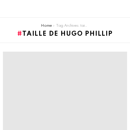
You are here:
Home
Tag Archives: taille de Hugo Phillip
TAILLE DE HUGO PHILLIP
LATEST
STORIES