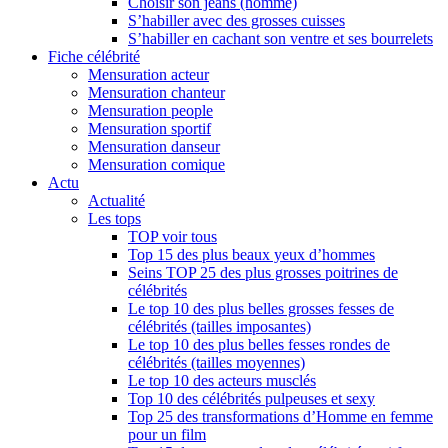
Choisir son jeans (homme)
S’habiller avec des grosses cuisses
S’habiller en cachant son ventre et ses bourrelets
Fiche célébrité
Mensuration acteur
Mensuration chanteur
Mensuration people
Mensuration sportif
Mensuration danseur
Mensuration comique
Actu
Actualité
Les tops
TOP voir tous
Top 15 des plus beaux yeux d’hommes
Seins TOP 25 des plus grosses poitrines de
célébrités
Le top 10 des plus belles grosses fesses de
célébrités (tailles imposantes)
Le top 10 des plus belles fesses rondes de
célébrités (tailles moyennes)
Le top 10 des acteurs musclés
Top 10 des célébrités pulpeuses et sexy
Top 25 des transformations d’Homme en femme
pour un film