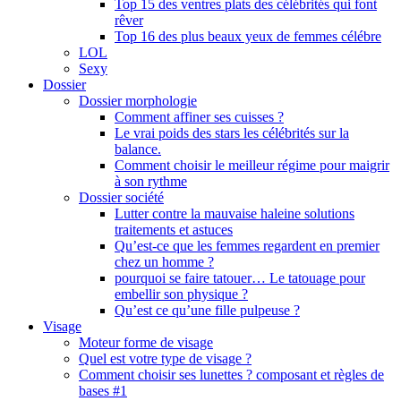
Top 15 des ventres plats des célébrités qui font
rêver
Top 16 des plus beaux yeux de femmes célébre
LOL
Sexy
Dossier
Dossier morphologie
Comment affiner ses cuisses ?
Le vrai poids des stars les célébrités sur la
balance.
Comment choisir le meilleur régime pour maigrir
à son rythme
Dossier société
Lutter contre la mauvaise haleine solutions
traitements et astuces
Qu’est-ce que les femmes regardent en premier
chez un homme ?
pourquoi se faire tatouer… Le tatouage pour
embellir son physique ?
Qu’est ce qu’une fille pulpeuse ?
Visage
Moteur forme de visage
Quel est votre type de visage ?
Comment choisir ses lunettes ? composant et règles de
bases #1