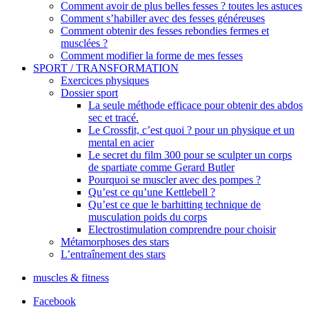
Comment avoir de plus belles fesses ? toutes les astuces
Comment s’habiller avec des fesses généreuses
Comment obtenir des fesses rebondies fermes et
musclées ?
Comment modifier la forme de mes fesses
SPORT / TRANSFORMATION
Exercices physiques
Dossier sport
La seule méthode efficace pour obtenir des abdos
sec et tracé.
Le Crossfit, c’est quoi ? pour un physique et un
mental en acier
Le secret du film 300 pour se sculpter un corps
de spartiate comme Gerard Butler
Pourquoi se muscler avec des pompes ?
Qu’est ce qu’une Kettlebell ?
Qu’est ce que le barhitting technique de
musculation poids du corps
Electrostimulation comprendre pour choisir
Métamorphoses des stars
L’entraînement des stars
muscles & fitness
Facebook