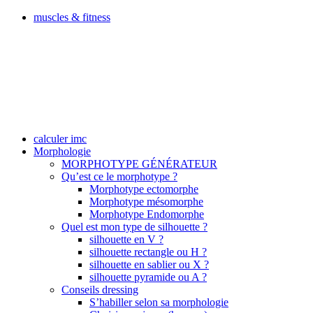
muscles & fitness
calculer imc
Morphologie
MORPHOTYPE GÉNÉRATEUR
Qu’est ce le morphotype ?
Morphotype ectomorphe
Morphotype mésomorphe
Morphotype Endomorphe
Quel est mon type de silhouette ?
silhouette en V ?
silhouette rectangle ou H ?
silhouette en sablier ou X ?
silhouette pyramide ou A ?
Conseils dressing
S’habiller selon sa morphologie