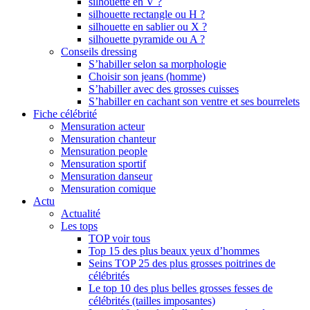
silhouette en V ?
silhouette rectangle ou H ?
silhouette en sablier ou X ?
silhouette pyramide ou A ?
Conseils dressing
S’habiller selon sa morphologie
Choisir son jeans (homme)
S’habiller avec des grosses cuisses
S’habiller en cachant son ventre et ses bourrelets
Fiche célébrité
Mensuration acteur
Mensuration chanteur
Mensuration people
Mensuration sportif
Mensuration danseur
Mensuration comique
Actu
Actualité
Les tops
TOP voir tous
Top 15 des plus beaux yeux d’hommes
Seins TOP 25 des plus grosses poitrines de
célébrités
Le top 10 des plus belles grosses fesses de
célébrités (tailles imposantes)