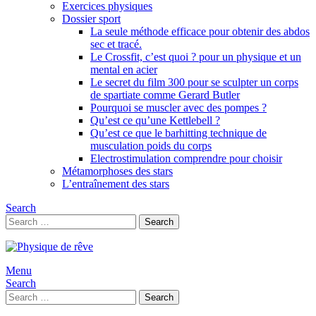
Exercices physiques
Dossier sport
La seule méthode efficace pour obtenir des abdos
sec et tracé.
Le Crossfit, c’est quoi ? pour un physique et un
mental en acier
Le secret du film 300 pour se sculpter un corps
de spartiate comme Gerard Butler
Pourquoi se muscler avec des pompes ?
Qu’est ce qu’une Kettlebell ?
Qu’est ce que le barhitting technique de
musculation poids du corps
Electrostimulation comprendre pour choisir
Métamorphoses des stars
L’entraînement des stars
Search
Search
Search
for:
Menu
Search
Search
Search
for: