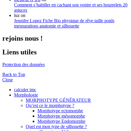
Comment s’habiller en cachant son ventre et ses bourrelets 20
astuces
luz
on
Jennifer Lopez Fiche Bio physique de rêve taille poids
mensurations anatomie et silhouette
rejoins nous !
Liens utiles
Protection des données
Back to Top
Close
calculer imc
Morphologie
MORPHOTYPE GÉNÉRATEUR
Qu’est ce le morphotype ?
Morphotype ectomorphe
Morphotype mésomorphe
Morphotype Endomorphe
Quel est mon type de silhouette ?