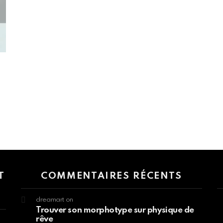
n
 > G1 Socials > Instagram.
T
COMMENTAIRES RÉCENTS
dreamart
on
Trouver son morphotype sur physique de
rêve