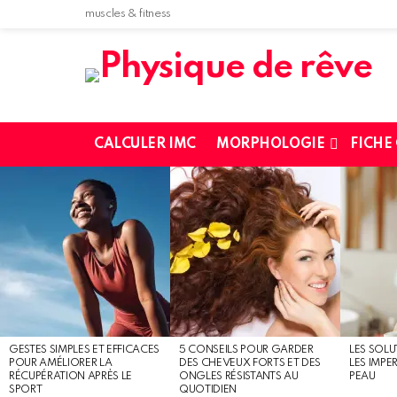
muscles & fitness
CALCULER IMC
MORPHOLOGIE
FICHE
MOST
SHARED
STORIES
GESTES SIMPLES ET EFFICACES
5 CONSEILS POUR GARDER
LES SOLU
POUR AMÉLIORER LA
DES CHEVEUX FORTS ET DES
LES IMPE
RÉCUPÉRATION APRÈS LE
ONGLES RÉSISTANTS AU
PEAU
SPORT
QUOTIDIEN