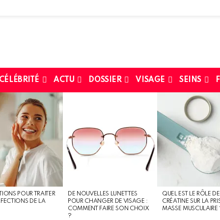
 CÉLÉBRITÉ
ACTU
DOSSIER
VISAGE
SEINS
F
TIONS POUR TRAITER
DE NOUVELLES LUNETTES
QUEL EST LE RÔLE DE
RFECTIONS DE LA
POUR CHANGER DE VISAGE :
CRÉATINE SUR LA PRI
COMMENT FAIRE SON CHOIX
MASSE MUSCULAIRE 
?