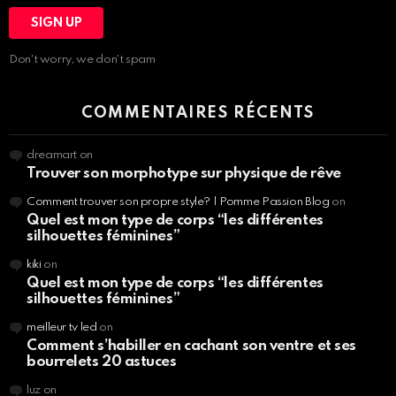
Don't worry, we don't spam
COMMENTAIRES RÉCENTS
dreamart
on
Trouver son morphotype sur physique de rêve
Comment trouver son propre style? | Pomme Passion Blog
on
Quel est mon type de corps “les différentes
silhouettes féminines”
kiki
on
Quel est mon type de corps “les différentes
silhouettes féminines”
meilleur tv led
on
Comment s’habiller en cachant son ventre et ses
bourrelets 20 astuces
luz
on