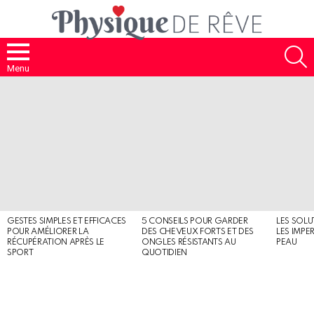
S
Menu
MOST
SHARED
STORIES
GESTES SIMPLES ET EFFICACES
5 CONSEILS POUR GARDER
LES SOLU
POUR AMÉLIORER LA
DES CHEVEUX FORTS ET DES
LES IMPE
RÉCUPÉRATION APRÈS LE
ONGLES RÉSISTANTS AU
PEAU
SPORT
QUOTIDIEN