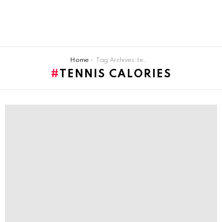
You are here:
Home
Tag Archives: tennis calories
TENNIS CALORIES
LATEST
STORIES