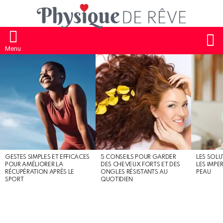
S
Menu
MOST
SHARED
STORIES
GESTES SIMPLES ET EFFICACES
5 CONSEILS POUR GARDER
LES SOLU
POUR AMÉLIORER LA
DES CHEVEUX FORTS ET DES
LES IMPE
RÉCUPÉRATION APRÈS LE
ONGLES RÉSISTANTS AU
PEAU
SPORT
QUOTIDIEN