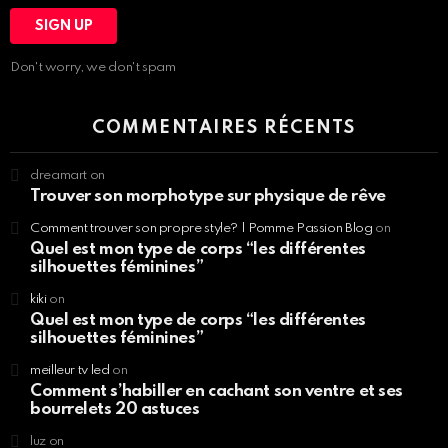
Don't worry, we don't spam
COMMENTAIRES RÉCENTS
dreamart
on
Trouver son morphotype sur physique de rêve
Comment trouver son propre style? | Pomme Passion Blog
on
Quel est mon type de corps “les différentes
silhouettes féminines”
kiki
on
Quel est mon type de corps “les différentes
silhouettes féminines”
meilleur tv led
on
Comment s’habiller en cachant son ventre et ses
bourrelets 20 astuces
luz
on