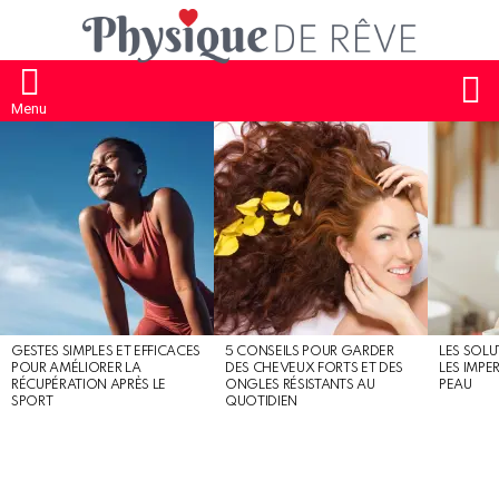
S
Menu
MOST
SHARED
STORIES
GESTES SIMPLES ET EFFICACES
5 CONSEILS POUR GARDER
LES SOLU
POUR AMÉLIORER LA
DES CHEVEUX FORTS ET DES
LES IMPE
RÉCUPÉRATION APRÈS LE
ONGLES RÉSISTANTS AU
PEAU
SPORT
QUOTIDIEN