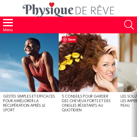
S
Menu
MOST
Save
SHARED
STORIES
GESTES SIMPLES ET EFFICACES
5 CONSEILS POUR GARDER
LES SOLU
POUR AMÉLIORER LA
DES CHEVEUX FORTS ET DES
LES IMPE
RÉCUPÉRATION APRÈS LE
ONGLES RÉSISTANTS AU
PEAU
SPORT
QUOTIDIEN