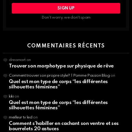
PROFITE
DES
INFOS,
Don't worry, we don't spam
BEAUTÉ
NUTRITION,
SPORT…
COMMENTAIRES RÉCENTS
dreamart
on
Trouver son morphotype sur physique de rêve
Comment trouver son propre style? | Pomme Passion Blog
on
Quel est mon type de corps “les différentes
silhouettes féminines”
kiki
on
Quel est mon type de corps “les différentes
silhouettes féminines”
meilleur tv led
on
Comment s’habiller en cachant son ventre et ses
bourrelets 20 astuces