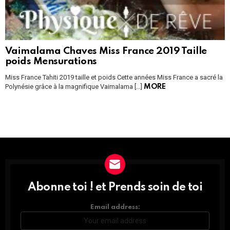
Vaimalama Chaves Miss France 2019 Taille
poids Mensurations
Miss France Tahiti 2019 taille et poids Cette années Miss France a sacré la
Polynésie grâce à la magnifique Vaimalama […]
MORE
Instagram module disabled. Please enable it in the WP Admin >
Settings > G1 Socials > Instagram.
Abonne toi ! et Prends soin de toi
DÉCOUVRE
TOUTES
LES
Email address:
NEWS
ET