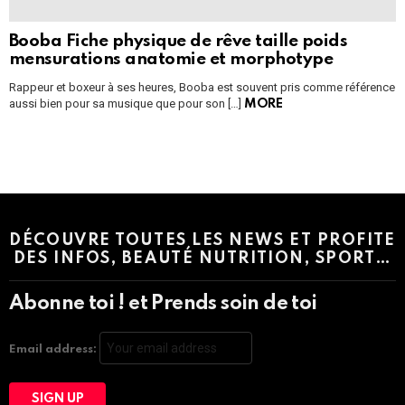
Booba Fiche physique de rêve taille poids
mensurations anatomie et morphotype
Rappeur et boxeur à ses heures, Booba est souvent pris comme référence
aussi bien pour sa musique que pour son […]
MORE
Instagram module disabled. Please enable it in the WP Admin >
Settings > G1 Socials > Instagram.
DÉCOUVRE TOUTES LES NEWS ET PROFITE
DES INFOS, BEAUTÉ NUTRITION, SPORT…
Abonne toi ! et Prends soin de toi
Email address: