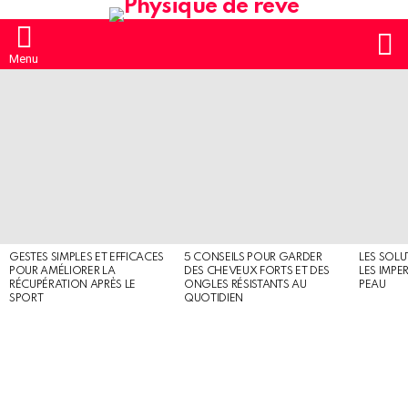
S
Menu
MOST
SHARED
STORIES
GESTES SIMPLES ET EFFICACES
5 CONSEILS POUR GARDER
LES SOLU
POUR AMÉLIORER LA
DES CHEVEUX FORTS ET DES
LES IMPE
RÉCUPÉRATION APRÈS LE
ONGLES RÉSISTANTS AU
PEAU
SPORT
QUOTIDIEN