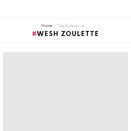
You are here:
Home
Tag Archives: wesh zoulette
WESH ZOULETTE
LATEST
STORIES