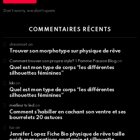
Don't worry, we don't spam
COMMENTAIRES RÉCENTS
dreamart
on
Trouver son morphotype sur physique de rêve
Comment trouver son propre style? | Pomme Passion Blog
on
Quel est mon type de corps “les différentes
silhouettes féminines”
kiki
on
Quel est mon type de corps “les différentes
silhouettes féminines”
meilleur tv led
on
Comment s’habiller en cachant son ventre et ses
bourrelets 20 astuces
luz
on
Jennifer Lopez Fiche Bio physique de rêve taille
poids mensurations anatomie et silhouette