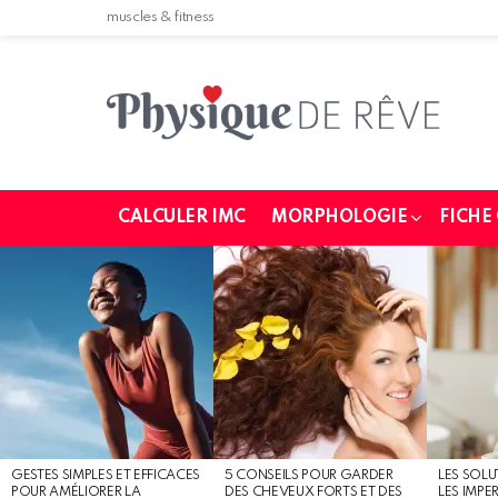
muscles & fitness
CALCULER IMC
MORPHOLOGIE
FICHE
MOST
SHARED
STORIES
GESTES SIMPLES ET EFFICACES
5 CONSEILS POUR GARDER
LES SOLU
POUR AMÉLIORER LA
DES CHEVEUX FORTS ET DES
LES IMPE