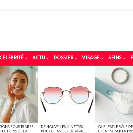
 CÉLÉBRITÉ
ACTU
DOSSIER
VISAGE
SEINS
F
TIONS POUR TRAITER
DE NOUVELLES LUNETTES
QUEL EST LE RÔLE DE
RFECTIONS DE LA
POUR CHANGER DE VISAGE :
CRÉATINE SUR LA PRI