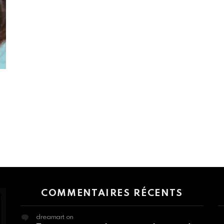
 > G1 Socials > Instagram.
COMMENTAIRES RÉCENTS
dreamart
on