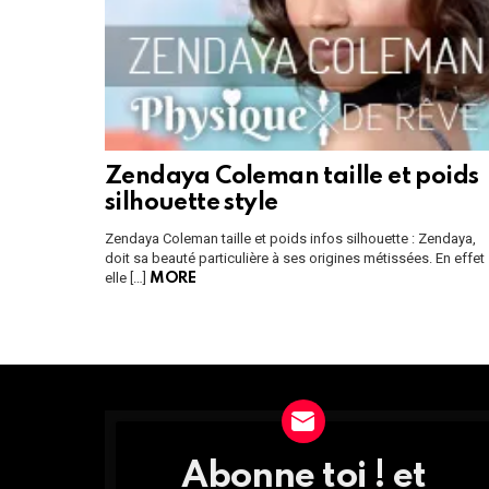
Zendaya Coleman taille et poids
silhouette style
Zendaya Coleman taille et poids infos silhouette : Zendaya,
doit sa beauté particulière à ses origines métissées. En effet
elle […]
MORE
Instagram module disabled. Please enable it in the WP Admin > Settings
Abonne toi ! et
DÉCOUVRE