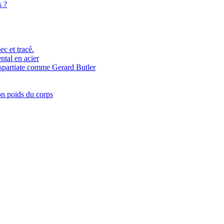
s ?
c et tracé.
ntal en acier
 spartiate comme Gerard Butler
on poids du corps