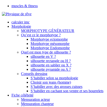
muscles & fitness
calculer imc
Morphologie
MORPHOTYPE GÉNÉRATEUR
Qu’est ce le morphotype ?
Morphotype ectomorphe
Morphotype mésomorphe
Morphotype Endomorphe
Quel est mon type de silhouette ?
silhouette en V ?
silhouette rectangle ou H ?
silhouette en sablier ou X ?
silhouette pyramide ou A ?
Conseils dressing
S’habiller selon sa morphologie
Choisir son jeans (homme)
S’habiller avec des grosses cuisses
S’habiller en cachant son ventre et ses bourrelets
Fiche célébrité
Mensuration acteur
Mensuration chanteur