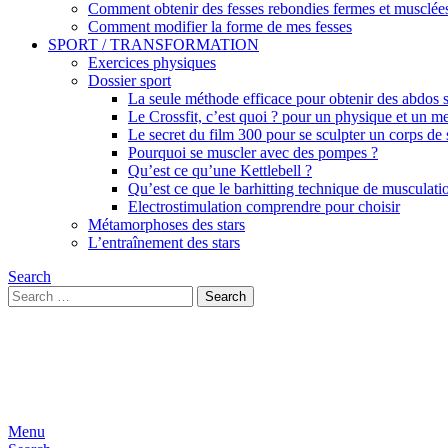
Comment obtenir des fesses rebondies fermes et musclée
Comment modifier la forme de mes fesses
SPORT / TRANSFORMATION
Exercices physiques
Dossier sport
La seule méthode efficace pour obtenir des abdos se
Le Crossfit, c’est quoi ? pour un physique et un me
Le secret du film 300 pour se sculpter un corps de
Pourquoi se muscler avec des pompes ?
Qu’est ce qu’une Kettlebell ?
Qu’est ce que le barhitting technique de musculati
Electrostimulation comprendre pour choisir
Métamorphoses des stars
L’entraînement des stars
Search
Search
Search
for:
Menu