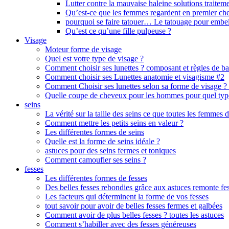
Lutter contre la mauvaise haleine solutions traiteme
Qu’est-ce que les femmes regardent en premier c
pourquoi se faire tatouer… Le tatouage pour embel
Qu’est ce qu’une fille pulpeuse ?
Visage
Moteur forme de visage
Quel est votre type de visage ?
Comment choisir ses lunettes ? composant et règles de b
Comment choisir ses Lunettes anatomie et visagisme #2
Comment Choisir ses lunettes selon sa forme de visage ?
Quelle coupe de cheveux pour les hommes pour quel typ
seins
La vérité sur la taille des seins ce que toutes les femmes d
Comment mettre les petits seins en valeur ?
Les différentes formes de seins
Quelle est la forme de seins idéale ?
astuces pour des seins fermes et toniques
Comment camoufler ses seins ?
fesses
Les différentes formes de fesses
Des belles fesses rebondies grâce aux astuces remonte fe
Les facteurs qui déterminent la forme de vos fesses
tout savoir pour avoir de belles fesses fermes et galbées
Comment avoir de plus belles fesses ? toutes les astuces
Comment s’habiller avec des fesses généreuses