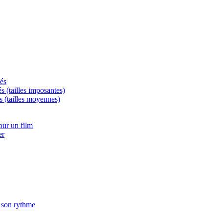
tés
és (tailles imposantes)
s (tailles moyennes)
ur un film
er
à son rythme