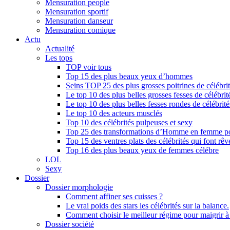
Mensuration people
Mensuration sportif
Mensuration danseur
Mensuration comique
Actu
Actualité
Les tops
TOP voir tous
Top 15 des plus beaux yeux d’hommes
Seins TOP 25 des plus grosses poitrines de célébri
Le top 10 des plus belles grosses fesses de célébrit
Le top 10 des plus belles fesses rondes de célébrité
Le top 10 des acteurs musclés
Top 10 des célébrités pulpeuses et sexy
Top 25 des transformations d’Homme en femme po
Top 15 des ventres plats des célébrités qui font rêv
Top 16 des plus beaux yeux de femmes célébre
LOL
Sexy
Dossier
Dossier morphologie
Comment affiner ses cuisses ?
Le vrai poids des stars les célébrités sur la balance.
Comment choisir le meilleur régime pour maigrir 
Dossier société