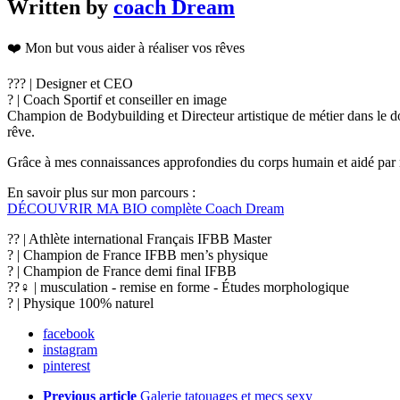
Written by
coach Dream
❤️ Mon but vous aider à réaliser vos rêves
??‍? | Designer et CEO
? | Coach Sportif et conseiller en image
Champion de Bodybuilding et Directeur artistique de métier dans le dom
rêve.
Grâce à mes connaissances approfondies du corps humain et aidé par mo
En savoir plus sur mon parcours :
DÉCOUVRIR MA BIO complète Coach Dream
?? | Athlète international Français IFBB Master
? | Champion de France IFBB men’s physique
? | Champion de France demi final IFBB
??‍♀️ | musculation - remise en forme - Études morphologique
? | Physique 100% naturel
facebook
instagram
pinterest
See
Previous article
Galerie tatouages et mecs sexy