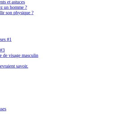
nts et astuces
hez un homme ?
lir son physique ?
ases #1
 #3
e de visage masculin
evraient savoir.
sses