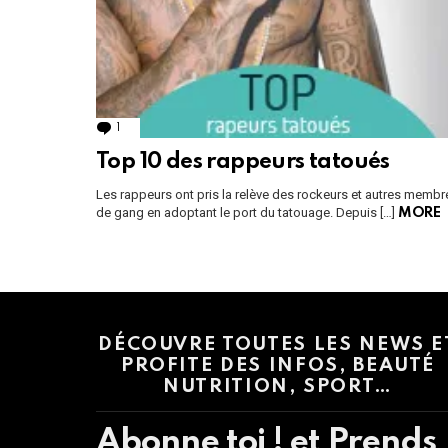
1
Comment
Top 10 des rappeurs tatoués
Les rappeurs ont pris la relève des rockeurs et autres membr
de gang en adoptant le port du tatouage. Depuis […]
MORE
Instagram module disabled. Please enable it in the WP Admin > Settings
DÉCOUVRE TOUTES LES NEWS E
PROFITE DES INFOS, BEAUTÉ
NUTRITION, SPORT…
Abonne toi ! et Prends