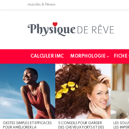
muscles & fitness
CALCULER IMC
MORPHOLOGIE
FICHE
MOST
SHARED
STORIES
GESTES SIMPLES ET EFFICACES
5 CONSEILS POUR GARDER
LES SOLU
POUR AMÉLIORER LA
DES CHEVEUX FORTS ET DES
LES IMPE