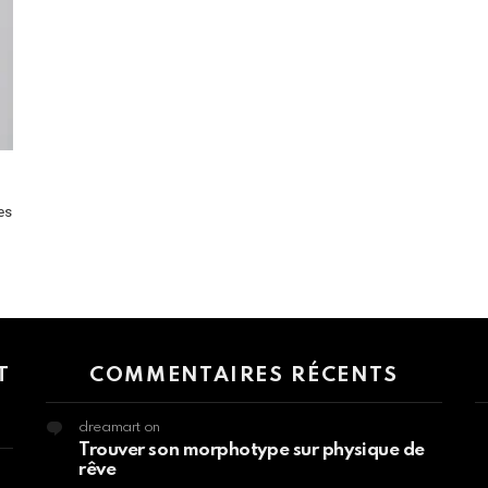
es
 > G1 Socials > Instagram.
T
COMMENTAIRES RÉCENTS
dreamart
on
Trouver son morphotype sur physique de
rêve