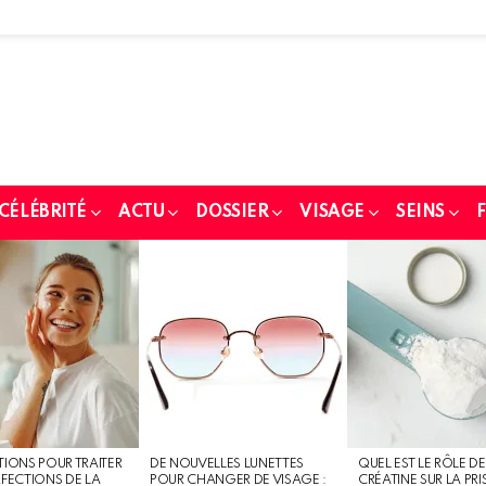
 CÉLÉBRITÉ
ACTU
DOSSIER
VISAGE
SEINS
F
TIONS POUR TRAITER
DE NOUVELLES LUNETTES
QUEL EST LE RÔLE DE
RFECTIONS DE LA
POUR CHANGER DE VISAGE :
CRÉATINE SUR LA PRI