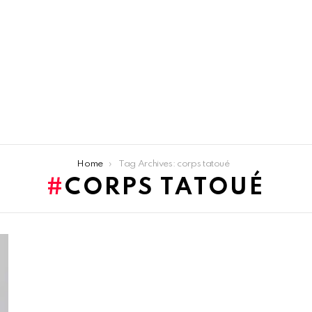
Home
Tag Archives: corps tatoué
CORPS TATOUÉ