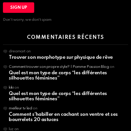
Don't worry, we don't spam
COMMENTAIRES RÉCENTS
dreamart
on
Trouver son morphotype sur physique de rêve
Comment trouver son propre style? | Pomme Passion Blog
on
Quel est mon type de corps “les différentes
silhouettes féminines”
kiki
on
Quel est mon type de corps “les différentes
silhouettes féminines”
meilleur tv led
on
Comment s’habiller en cachant son ventre et ses
bourrelets 20 astuces
luz
on