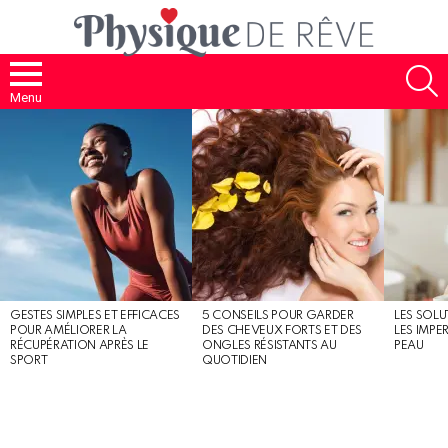
S
Menu
MOST
SHARED
STORIES
GESTES SIMPLES ET EFFICACES
5 CONSEILS POUR GARDER
LES SOLU
POUR AMÉLIORER LA
DES CHEVEUX FORTS ET DES
LES IMPE
RÉCUPÉRATION APRÈS LE
ONGLES RÉSISTANTS AU
PEAU
SPORT
QUOTIDIEN