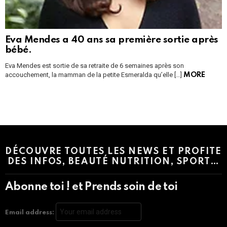
Eva Mendes a 40 ans sa première sortie après
bébé.
Eva Mendes est sortie de sa retraite de 6 semaines après son
accouchement, la mamman de la petite Esmeralda qu’elle […]
MORE
Instagram module disabled. Please enable it in the WP Admin >
Settings > G1 Socials > Instagram.
DÉCOUVRE TOUTES LES NEWS ET PROFITE
DES INFOS, BEAUTÉ NUTRITION, SPORT…
Abonne toi ! et Prends soin de toi
Email address: