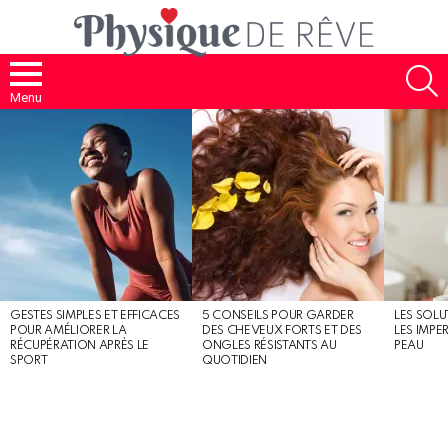
S
Menu
MOST
SHARED
STORIES
GESTES SIMPLES ET EFFICACES
5 CONSEILS POUR GARDER
LES SOLU
POUR AMÉLIORER LA
DES CHEVEUX FORTS ET DES
LES IMPE
RÉCUPÉRATION APRÈS LE
ONGLES RÉSISTANTS AU
PEAU
SPORT
QUOTIDIEN