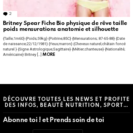
2
Comments
Britney Spear Fiche Bio physique de rêve taille
poids mensurations anatomie et silhouette
{Taille;1m60} {Poids;59kg} {Poitrine;85C} {Mensurations; 87-65-88} {Date
de naissance;22/12/1981} {Yeux;marron} {Cheveux naturel;châtain foncé
naturel } {Signe Astrologique;Sagittaire} {Métier;chanteuse} {Nationalité;
Américaine} Britney […]
MORE
Instagram module disabled. Please enable it in the WP Admin >
Settings > G1 Socials > Instagram.
DÉCOUVRE TOUTES LES NEWS ET PROFITE
DES INFOS, BEAUTÉ NUTRITION, SPORT…
Abonne toi ! et Prends soin de toi