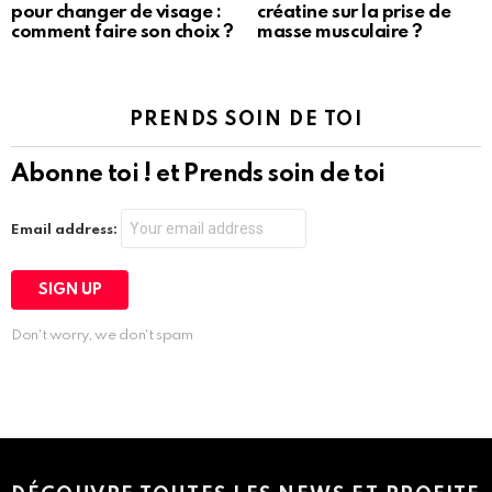
pour changer de visage :
créatine sur la prise de
comment faire son choix ?
masse musculaire ?
PRENDS SOIN DE TOI
Abonne toi ! et Prends soin de toi
Email address:
Don't worry, we don't spam
Instagram module disabled. Please enable it in the WP Admin >
Settings > G1 Socials > Instagram.