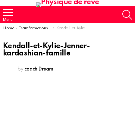
S
Menu
You are here:
Home
Transformations des sœurs Jenner en photos
Kendall-et-Kylie-Jenner-kardashian-famille
Kendall-et-Kylie-Jenner-
kardashian-famille
by
coach Dream