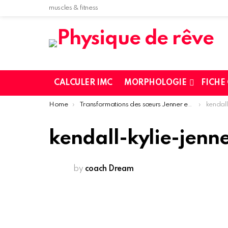
muscles & fitness
CALCULER IMC
MORPHOLOGIE
FICHE
You are here:
Home
Transformations des sœurs Jenner en photos
kendall
kendall-kylie-jenn
by
coach Dream