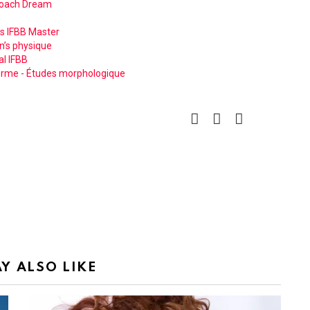
Coach Dream
ais IFBB Master
n’s physique
al IFBB
 forme - Études morphologique
facebook
instagram
pinterest
Y ALSO LIKE