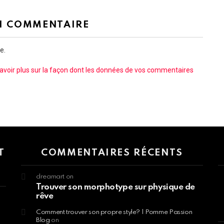
N COMMENTAIRE
e.
avoir plus sur la façon dont les données de vos commentaires
 > G1 Socials > Instagram.
T
COMMENTAIRES RÉCENTS
dreamart
on
Trouver son morphotype sur physique de
rêve
Comment trouver son propre style? | Pomme Passion
Blog
on