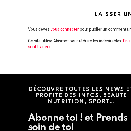
LAISSER U
Vous devez
vous connecter
pour publier un commentair
Ce site utilise Akismet pour réduire les indésirables.
En s
sont traitées
.
Instagram module disabled. Please enable it in the WP Admin > Settings
DÉCOUVRE TOUTES LES NEWS E
PROFITE DES INFOS, BEAUTÉ
NUTRITION, SPORT…
Abonne toi ! et Prends
soin de toi