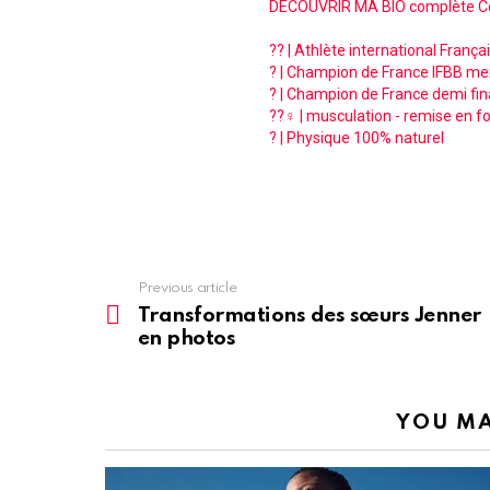
DÉCOUVRIR MA BIO complète 
?? | Athlète international Franç
? | Champion de France IFBB me
? | Champion de France demi fin
??‍♀️ | musculation - remise en
? | Physique 100% naturel
See
Previous article
more
Transformations des sœurs Jenner
en photos
YOU MA