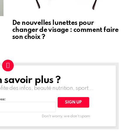
De nouvelles lunettes pour
changer de visage : comment faire
son choix ?
 savoir plus ?
te des infos, beauté nutrition, sport...
ss:
Don't worry, we don't spam