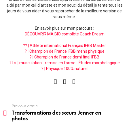
aidé par mon œil d'artiste et mon souci du détail je tente tous les
jours de vous aider à vous rapprocher de la meilleure version de
vous même.
En savoir plus sur mon parcours :
DÉCOUVRIR MA BIO complète Coach Dream
?? | Athlète international Français IFBB Master
? | Champion de France IFBB men’s physique
? | Champion de France demi final IFBB
??‍♀️ | musculation - remise en forme - Études morphologique
? | Physique 100% naturel
facebook
instagram
pinterest
See
Previous article
more
Transformations des sœurs Jenner en
photos