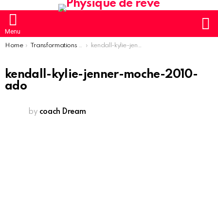
S
Menu
You are here:
Home
Transformations des sœurs Jenner en photos
kendall-kylie-jenner-moche-2010-ado
kendall-kylie-jenner-moche-2010-
ado
by
coach Dream