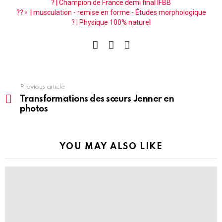
? | Champion de France demi final IFBB
??‍♀️ | musculation - remise en forme - Études morphologique
? | Physique 100% naturel
facebook
instagram
pinterest
See
Previous article
more
Transformations des sœurs Jenner en
photos
YOU MAY ALSO LIKE