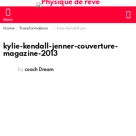
S
Menu
You are here:
Home
Transformations des sœurs Jenner en photos
kylie-kendall-jenner-couverture-magazine-2013
kylie-kendall-jenner-couverture-
magazine-2013
by
coach Dream