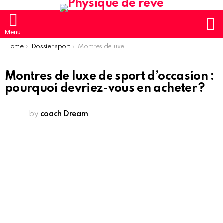
S
Menu
You are here:
Home
Dossier sport
Montres de luxe de sport d’occasion : pourquoi devriez-vous en acheter ?
Montres de luxe de sport d’occasion :
pourquoi devriez-vous en acheter ?
by
coach Dream