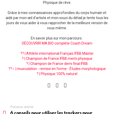
Physique de rêve.
Grâce à mes connaissances approfondies du corps humain et
aidé par mon œil d'artiste et mon souci du détail je tente tous les
jours de vous aider à vous rapprocher de la meilleure version de
vous même.
En savoir plus sur mon parcours :
DÉCOUVRIR MA BIO complète Coach Dream
?? | Athlète international Français IFBB Master
? | Champion de France IFBB men’s physique
? | Champion de France demi final IFBB
??‍♀️ | musculation - remise en forme - Études morphologique
? | Physique 100% naturel
facebook
instagram
pinterest
See
Previous article
more
6 conseils pour utiliser les trackers pour